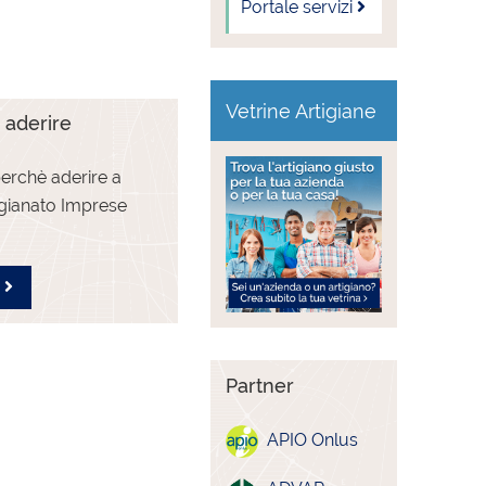
Portale servizi
Vetrine Artigiane
 aderire
erchè aderire a
igianato Imprese
i
Partner
APIO Onlus