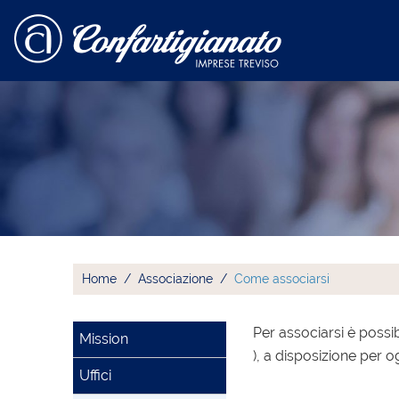
Home
Associazione
Come associarsi
Per associarsi è possib
Mission
), a disposizione per o
Uffici