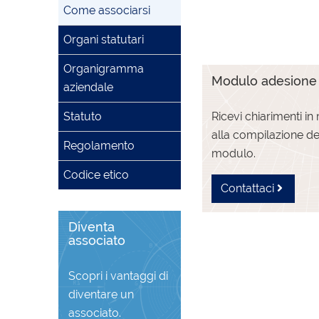
Come associarsi
Organi statutari
Organigramma
Modulo adesione
aziendale
Ricevi chiarimenti in
Statuto
alla compilazione de
Regolamento
modulo.
Codice etico
Contattaci
Diventa
associato
Scopri i vantaggi di
diventare un
associato.