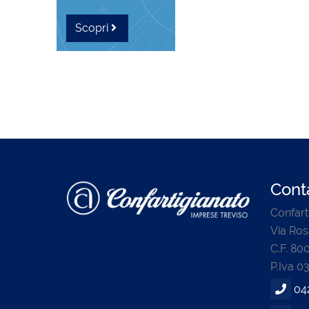
Scopri
Conta
Confart
Via Ros
C.F. 8
P.Iva 0
04