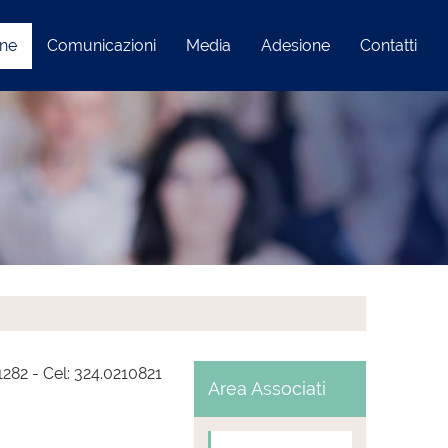
one
Comunicazioni
Media
Adesione
Contatti
11282 - Cel: 324.0210821
Area Associati