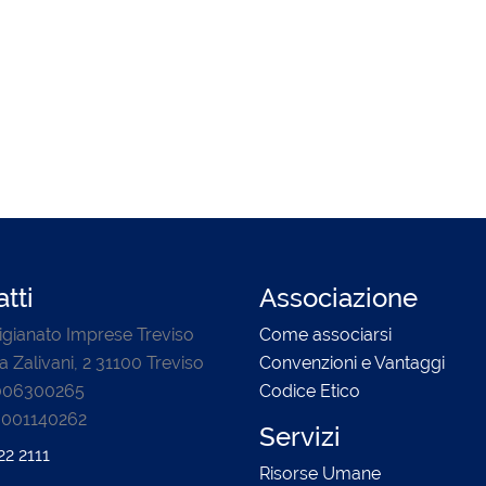
tti
Associazione
igianato Imprese Treviso
Come associarsi
a Zalivani, 2 31100 Treviso
Convenzioni e Vantaggi
0006300265
Codice Etico
3001140262
Servizi
22 2111
Risorse Umane