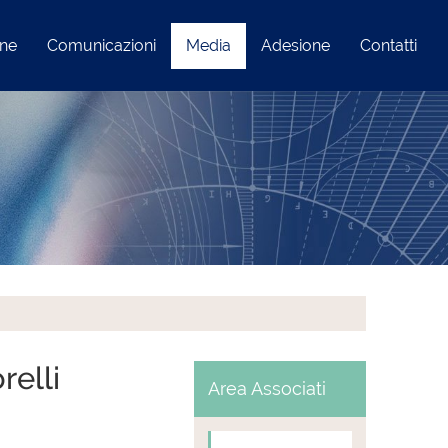
one
Comunicazioni
Media
Adesione
Contatti
elli
Area Associati