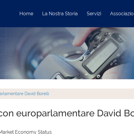
Home
La Nostra Storia
Servizi
Associazi
rlamentare David Borelli
on europarlamentare David Bor
 Market Economy Status