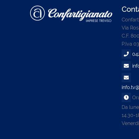
Conta
Confart
Via Ros
C.F. 8
P.Iva 0
04
inf
info.tv@
Orar
Da lune
14.30-1
Venerdi