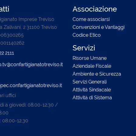
tti
Associazione
igianato Imprese Treviso
Come associarsi
a Zalivani, 2 31100 Treviso
Convenzioni e Vantaggi
0006300265
Codice Etico
3001140262
Servizi
22 2111
Risorse Umane
o.tv@confartigianatotreviso.it
Aziendale Fiscale
Ambiente e Sicurezza
Servizi Generali
pec.confartigianatotreviso.it
Attività Sindacale
i uffici
Attività di Sistema
dì a giovedì: 08.00-12.30 /
8.00
: 08.00-12.30