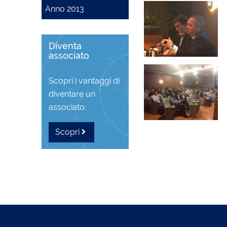
Anno 2013
Diventa
associato
Scopri i vantaggi di
diventare un
associato.
Scopri