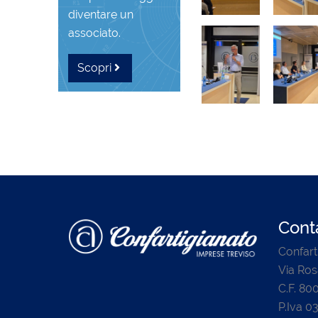
diventare un
associato.
Scopri
Conta
Confart
Via Ros
C.F. 8
P.Iva 0