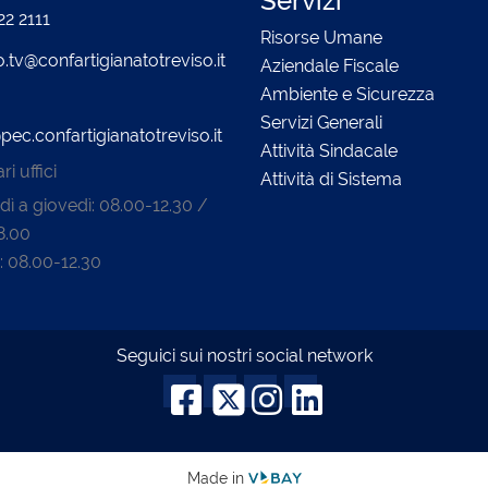
Servizi
22 2111
Risorse Umane
o.tv@confartigianatotreviso.it
Aziendale Fiscale
Ambiente e Sicurezza
Servizi Generali
pec.confartigianatotreviso.it
Attività Sindacale
i uffici
Attività di Sistema
dì a giovedì: 08.00-12.30 /
8.00
: 08.00-12.30
Seguici sui nostri social network
Made in