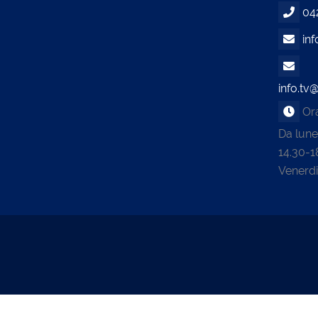
04
inf
info.tv@
Orar
Da lune
14.30-1
Venerdi