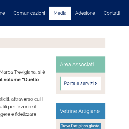
one
Comunicazioni
Media
Adesione
Contatti
Area Associati
Marca Trevigiana, si è
al volume “Quello
Portale servizi
citi, attraverso cui i
ili per favorire il
Vetrine Artigiane
gere e fidelizzare