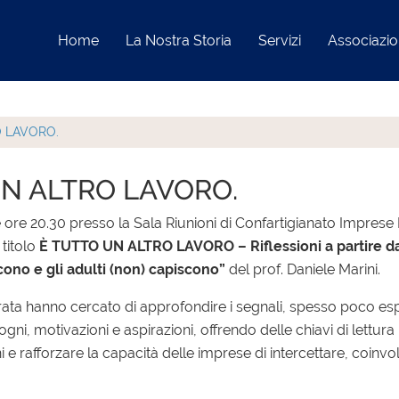
Home
La Nostra Storia
Servizi
Associazi
O LAVORO.
UN ALTRO LAVORO.
 ore 20.30 presso la Sala Riunioni di Confartigianato Imprese 
 titolo
È TUTTO UN ALTRO LAVORO – Riflessioni a partire d
cono e gli adulti (non) capiscono”
del prof. Daniele Marini.
erata hanno cercato di approfondire i segnali, spesso poco espli
i, motivazioni e aspirazioni, offrendo delle chiavi di lettura ut
 e rafforzare la capacità delle imprese di intercettare, coinvol