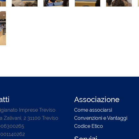
tti
Associazione
igianato Imprese Treviso
Come associarsi
a Zalivani, 2 31100 Treviso
Convenzioni e Vantaggi
0006300265
Codice Etico
3001140262