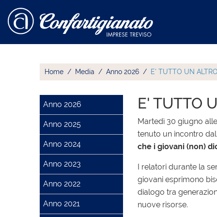
Home
Media
Anno 2026
E' TUTTO UN ALTR
E' TUTTO 
Anno 2026
Martedì 30 giugno alle
Anno 2025
tenuto un incontro dal
Anno 2024
che i giovani (non) di
Anno 2023
I relatori durante la s
giovani esprimono bisogn
Anno 2022
dialogo tra generazioni
Anno 2021
nuove risorse.