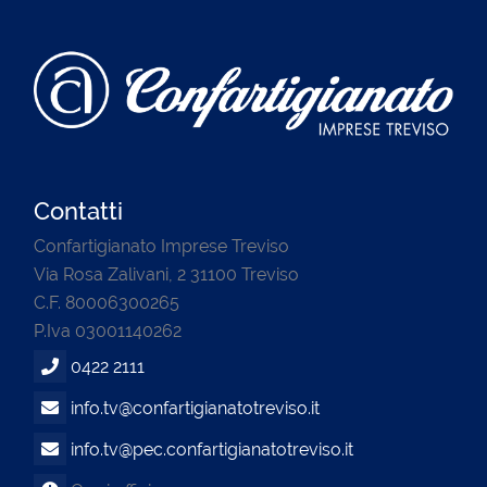
Contatti
Confartigianato Imprese Treviso
Via Rosa Zalivani, 2 31100 Treviso
C.F. 80006300265
P.Iva 03001140262
0422 2111
info.tv@confartigianatotreviso.it
info.tv@pec.confartigianatotreviso.it