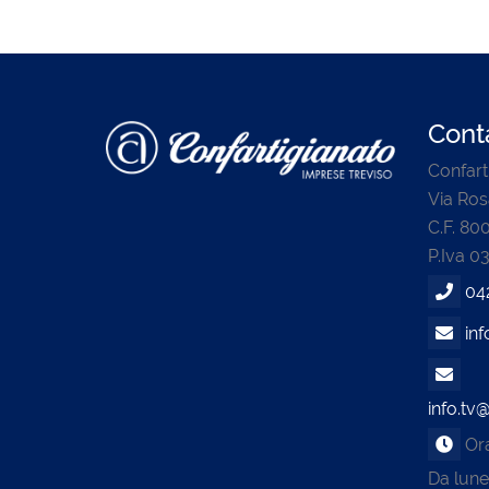
Conta
Confart
Via Ros
C.F. 8
P.Iva 0
04
inf
info.tv@
Orar
Da lune