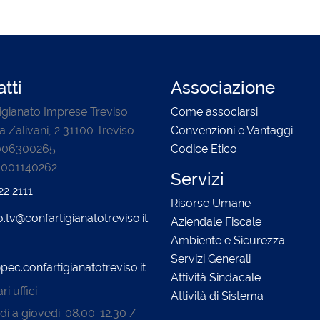
tti
Associazione
igianato Imprese Treviso
Come associarsi
a Zalivani, 2 31100 Treviso
Convenzioni e Vantaggi
0006300265
Codice Etico
3001140262
Servizi
22 2111
Risorse Umane
o.tv@confartigianatotreviso.it
Aziendale Fiscale
Ambiente e Sicurezza
Servizi Generali
pec.confartigianatotreviso.it
Attività Sindacale
i uffici
Attività di Sistema
dì a giovedì: 08.00-12.30 /