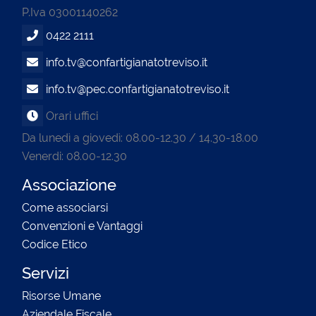
P.Iva 03001140262
0422 2111
info.tv@confartigianatotreviso.it
info.tv@pec.confartigianatotreviso.it
Orari uffici
Da lunedì a giovedì: 08.00-12.30 / 14.30-18.00
Venerdi: 08.00-12.30
Associazione
Come associarsi
Convenzioni e Vantaggi
Codice Etico
Servizi
Risorse Umane
Aziendale Fiscale