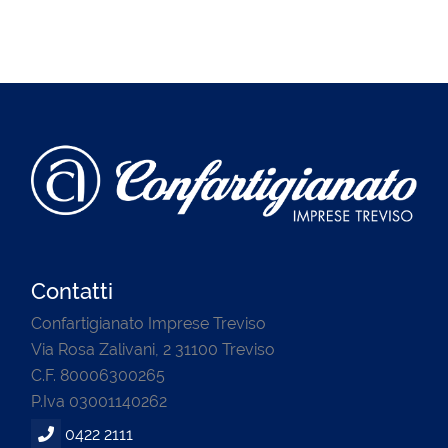
Contatti
Confartigianato Imprese Treviso
Via Rosa Zalivani, 2 31100 Treviso
C.F. 80006300265
P.Iva 03001140262
0422 2111