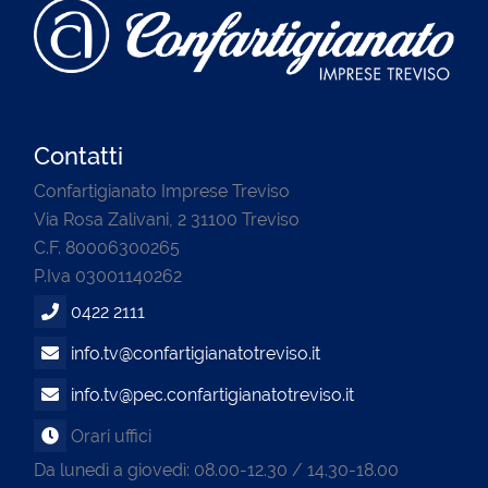
Contatti
Confartigianato Imprese Treviso
Via Rosa Zalivani, 2 31100 Treviso
C.F. 80006300265
P.Iva 03001140262
0422 2111
info.tv@confartigianatotreviso.it
info.tv@pec.confartigianatotreviso.it
Orari uffici
Da lunedì a giovedì: 08.00-12.30 / 14.30-18.00