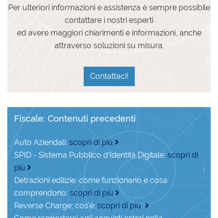
Per ulteriori informazioni e assistenza è sempre possibile
contattare i nostri esperti
ed avere maggiori chiarimenti e informazioni, anche
attraverso soluzioni su misura.
Contattaci!
Fiscale: Contenuti precedenti
Auto Aziendali:
scopri di più
SPID - Sistema Pubblico d’Identità Digitale:
scopri di
più
Detrazioni edilizie: come funzionano e cosa
comprendono:
scopri di più
Reverse Charge; cos'è:
scopri di più