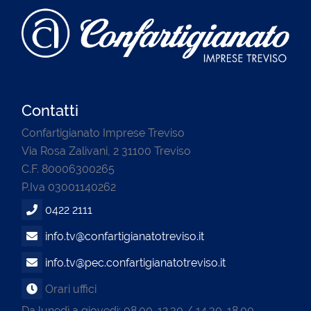
Contatti
Confartigianato Imprese Treviso
Via Rosa Zalivani, 2 31100 Treviso
C.F. 80006300265
P.Iva 03001140262
0422 2111
info.tv@confartigianatotreviso.it
info.tv@pec.confartigianatotreviso.it
Orari uffici
Da lunedì a giovedì: 08.00-12.30 / 14.30-18.00